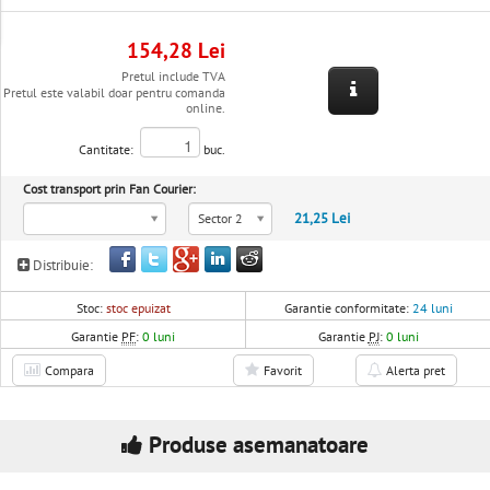
154,28 Lei
Pretul include TVA
Pretul este valabil doar pentru comanda
online.
Cantitate:
buc.
Cost transport prin Fan Courier:
21,25 Lei
Sector 2
Distribuie:
Stoc:
stoc epuizat
Garantie conformitate:
24 luni
Garantie
PF
:
0 luni
Garantie
PJ
:
0 luni
Compara
Favorit
Alerta pret
Produse asemanatoare