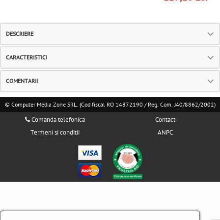
DESCRIERE
CARACTERISTICI
COMENTARII
© Computer Media Zone SRL. (Cod fiscal RO 14872190 / Reg. Com. J40/8862/2002)
Comanda telefonica
Contact
Termeni si conditii
ANPC