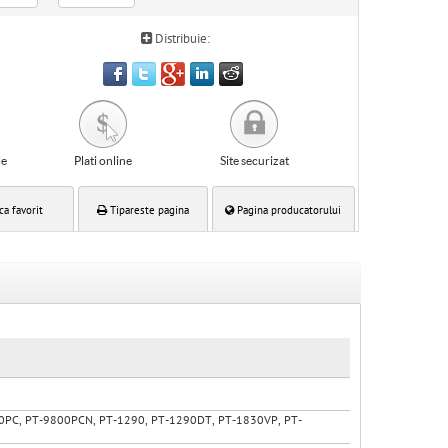
Distribuie:
le
Plati online
Site securizat
ca favorit
Tipareste pagina
Pagina producatorului
00PC, PT-9800PCN, PT-1290, PT-1290DT, PT-1830VP, PT-