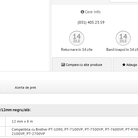
Cere Info:
(031) 405.23.59
Returnare in 14 zile
Banii inapoi in 14 zi
Compara cu alte produse
Adauga 
Alerta de pret
8m/12mm negru/alb:
12 mm x 8 m
Compatibila cu Brother PT-1090, PT-7100VP, PT-7500VP, PT-7600VP, PT-97
2100VP, PT-2700VP