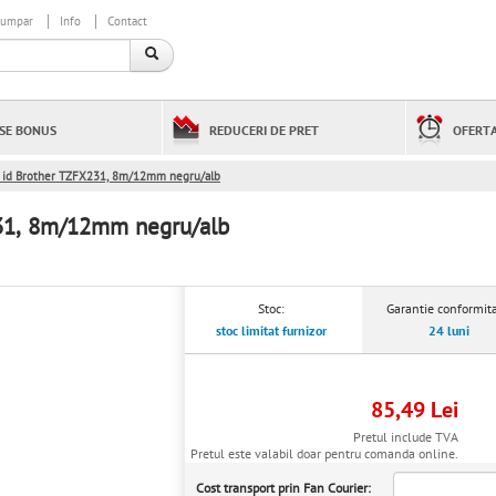
cumpar
Info
Contact
SE BONUS
REDUCERI DE PRET
OFERTA
i id Brother TZFX231, 8m/12mm negru/alb
231, 8m/12mm negru/alb
Stoc:
Garantie conformita
stoc limitat furnizor
24 luni
85,49 Lei
Pretul include TVA
Pretul este valabil doar pentru comanda online.
Cost transport prin Fan Courier: