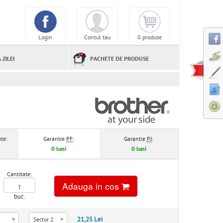
Login
Contul tau
0 produse
 ZILEI
PACHETE DE PRODUSE
te:
Garantie
PF
:
Garantie
PJ
:
0 luni
0 luni
Cantitate:
Adauga in cos
buc.
21,25 Lei
Sector 2