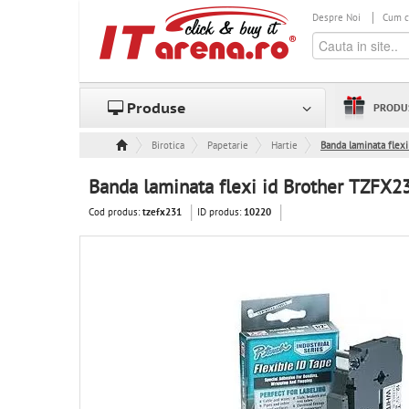
Despre Noi
Cum 
Produse
PRODU
Birotica
Papetarie
Hartie
Banda laminata flex
Banda laminata flexi id Brother TZFX
Cod produs:
ID produs:
tzefx231
10220