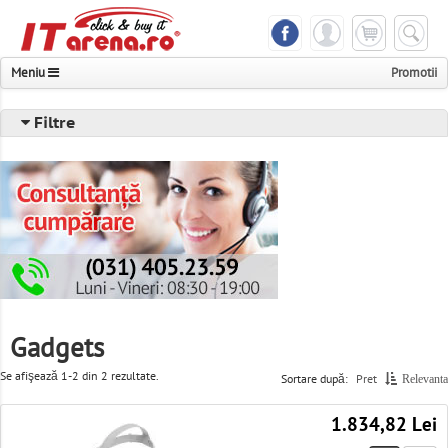
Meniu
Promotii
Notebook & Tableta
Filtre
Telefoane & Accesorii
Componente & Periferice
PC, Servere & UPS
Foto, Video & Multimedia
Televizoare & Monitoare
Gadgets
Imprimante, Scanere & Consumabile
Se afişează 1-2 din 2 rezultate.
Sortare după:
Pret
Relevanta
Console & Jocuri
1.834,82 Lei
Networking