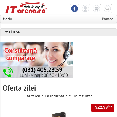
Meniu
Promotii
Notebook & Tableta
Filtre
Telefoane & Accesorii
Componente & Periferice
PC, Servere & UPS
Foto, Video & Multimedia
Televizoare & Monitoare
Oferta zilei
Imprimante, Scanere & Consumabile
Cautarea nu a returnat nici un rezultat.
Console & Jocuri
Lei
322.38
-
Networking