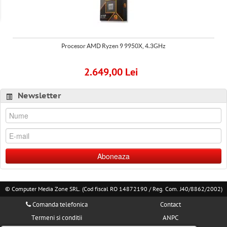
Solutii IT
Software & Servicii
Procesor AMD Ryzen 9 9950X, 4.3GHz
Birotica
Electrocasnice
2.649,00 Lei
Newsletter
Aboneaza
© Computer Media Zone SRL. (Cod fiscal RO 14872190 / Reg. Com. J40/8862/2002)
Comanda telefonica
Contact
Termeni si conditii
ANPC