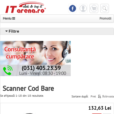
Meniu
Promotii
Notebook & Tableta
Filtre
Telefoane & Accesorii
Componente & Periferice
PC, Servere & UPS
Foto, Video & Multimedia
Televizoare & Monitoare
Scanner Cod Bare
Imprimante, Scanere & Consumabile
Se afişează 1-18 din 18 rezultate.
Sortare după:
Pret
Relevanta
Console & Jocuri
132,63 Lei
Networking