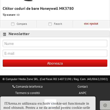
Cititor coduri de bare Honeywell MK3780
Tip scanare:
1D
stoc epuizat
Compara
Favorit
Newsletter
Aboneaza
© Computer Media Zone SRL. (Cod fiscal RO 14872190 / Reg. Com. J40/8862/2002)
Comanda telefonica
Contact
Termeni si conditii
ANPC
ITArena.ro utilizeaza exclusiv cookie-uri functionale in
mod obisnuit. Pentru a ne da acordul pentru cookie-urile