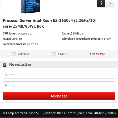
Solutii IT
Software & Servicii
Procesor Server Intel Xeon E5-2630v4 (2.2GHz/10-
Birotica
core/25MB/85W), Box
CPU Socket:
LGA2011-v3
Cache L2 (MB):
25
Electrocasnice
Numar Core:
10
Tehnologie de fabricatie (microni):
14 nm
Frecventa procesor (GHz):
2.2
stoc epuizat
Compara
Favorit
Newsletter
Aboneaza
© Computer Media Zone SRL. (Cod fiscal RO 14872190 / Reg. Com. J40/8862/2002)