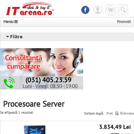
Meniu
Promotii
Notebook & Tableta
Filtre
Telefoane & Accesorii
Componente & Periferice
PC, Servere & UPS
Foto, Video & Multimedia
Televizoare & Monitoare
Procesoare Server
Imprimante, Scanere & Consumabile
Se afişează 1 rezultat.
Sortare după:
Pret
Relevanta
Console & Jocuri
3.834,49 Lei
Networking