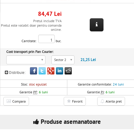
84,47 Lei
Pretul include TVA
Pretul este valabil doar pentru comanda
online.
Cantitate:
buc.
Cost transport prin Fan Courier:
21,25 Lei
Sector 2
Distribuie:
Stoc:
stoc epuizat
Garantie conformitate:
24 luni
Garantie
PF
:
6 luni
Garantie
PJ
:
6 luni
Compara
Favorit
Alerta pret
Produse asemanatoare