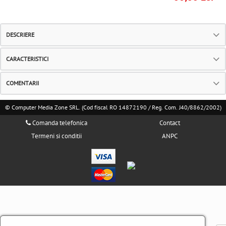
DESCRIERE
CARACTERISTICI
COMENTARII
© Computer Media Zone SRL. (Cod fiscal RO 14872190 / Reg. Com. J40/8862/2002)
Comanda telefonica
Contact
Termeni si conditii
ANPC