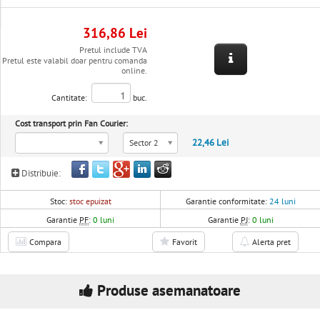
316,86 Lei
Pretul include TVA
Pretul este valabil doar pentru comanda
online.
Cantitate:
buc.
Cost transport prin Fan Courier:
22,46 Lei
Sector 2
Distribuie:
Stoc:
stoc epuizat
Garantie conformitate:
24 luni
Garantie
PF
:
0 luni
Garantie
PJ
:
0 luni
Compara
Favorit
Alerta pret
Produse asemanatoare