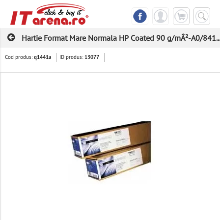
Hartie Format Mare Normala HP Coated 90 g/mÂ²-A0/841..
Cod produs:
ID produs:
q1441a
13077