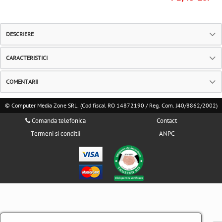
DESCRIERE
CARACTERISTICI
COMENTARII
© Computer Media Zone SRL. (Cod fiscal RO 14872190 / Reg. Com. J40/8862/2002)
Comanda telefonica
Contact
Termeni si conditii
ANPC