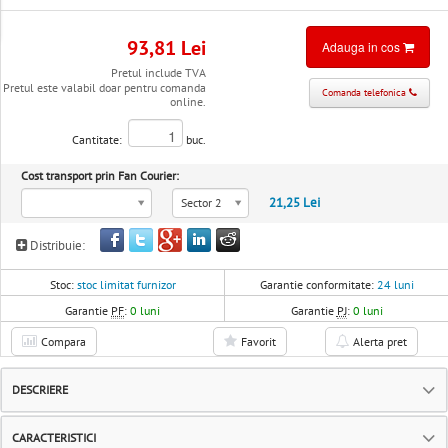
93,81 Lei
Adauga in cos
Pretul include TVA
Pretul este valabil doar pentru comanda
Comanda telefonica
online.
Cantitate:
buc.
Cost transport prin Fan Courier:
21,25 Lei
Sector 2
Distribuie:
Stoc:
stoc limitat furnizor
Garantie conformitate:
24 luni
Garantie
PF
:
0 luni
Garantie
PJ
:
0 luni
Compara
Favorit
Alerta pret
DESCRIERE
CARACTERISTICI