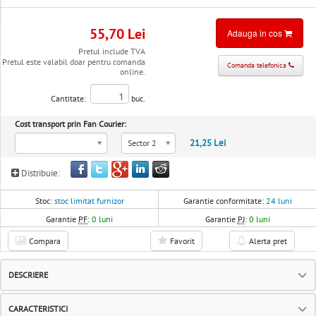
55,70 Lei
Adauga in cos
Pretul include TVA
Pretul este valabil doar pentru comanda
Comanda telefonica
online.
Cantitate:
buc.
Cost transport prin Fan Courier:
21,25 Lei
Sector 2
Distribuie:
Stoc:
stoc limitat furnizor
Garantie conformitate:
24 luni
Garantie
PF
:
0 luni
Garantie
PJ
:
0 luni
Compara
Favorit
Alerta pret
DESCRIERE
CARACTERISTICI