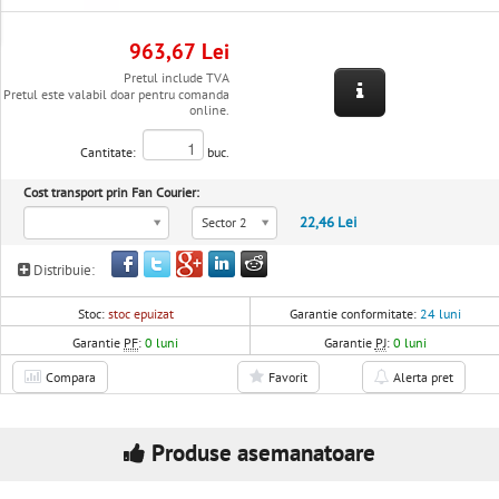
963,67 Lei
Pretul include TVA
Pretul este valabil doar pentru comanda
online.
Cantitate:
buc.
Cost transport prin Fan Courier:
22,46 Lei
Sector 2
Distribuie:
Stoc:
stoc epuizat
Garantie conformitate:
24 luni
Garantie
PF
:
0 luni
Garantie
PJ
:
0 luni
Compara
Favorit
Alerta pret
Produse asemanatoare