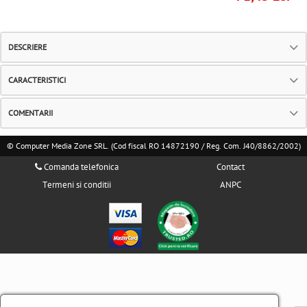
DESCRIERE
CARACTERISTICI
COMENTARII
© Computer Media Zone SRL. (Cod fiscal RO 14872190 / Reg. Com. J40/8862/2002)
Comanda telefonica
Contact
Termeni si conditii
ANPC