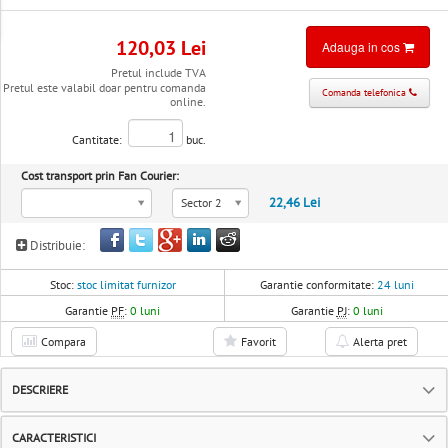
120,03 Lei
Adauga in cos
Pretul include TVA
Pretul este valabil doar pentru comanda
Comanda telefonica
online.
Cantitate:
buc.
Cost transport prin Fan Courier:
22,46 Lei
Sector 2
Distribuie:
Stoc:
stoc limitat furnizor
Garantie conformitate:
24 luni
Garantie
PF
:
0 luni
Garantie
PJ
:
0 luni
Compara
Favorit
Alerta pret
DESCRIERE
CARACTERISTICI