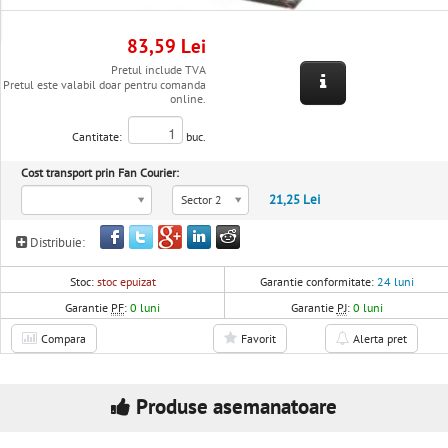
83,59 Lei
Pretul include TVA
Pretul este valabil doar pentru comanda
online.
Cantitate:
buc.
Cost transport prin Fan Courier:
21,25 Lei
Sector 2
Distribuie:
Stoc:
stoc epuizat
Garantie conformitate:
24 luni
Garantie
PF
:
0 luni
Garantie
PJ
:
0 luni
Compara
Favorit
Alerta pret
Produse asemanatoare