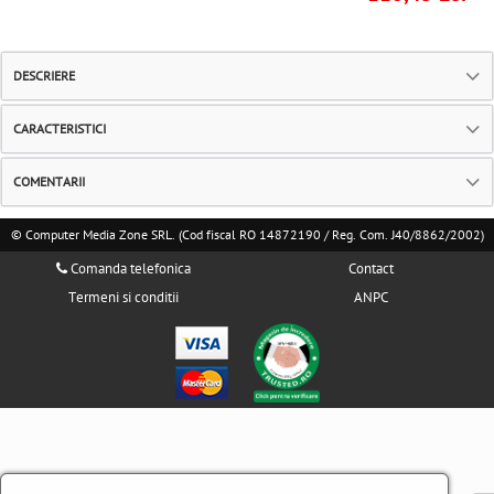
DESCRIERE
CARACTERISTICI
COMENTARII
© Computer Media Zone SRL. (Cod fiscal RO 14872190 / Reg. Com. J40/8862/2002)
Comanda telefonica
Contact
Termeni si conditii
ANPC