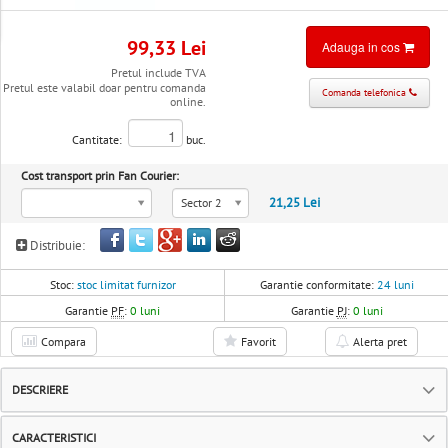
99,33 Lei
Adauga in cos
Pretul include TVA
Pretul este valabil doar pentru comanda
Comanda telefonica
online.
Cantitate:
buc.
Cost transport prin Fan Courier:
21,25 Lei
Sector 2
Distribuie:
Stoc:
stoc limitat furnizor
Garantie conformitate:
24 luni
Garantie
PF
:
0 luni
Garantie
PJ
:
0 luni
Compara
Favorit
Alerta pret
DESCRIERE
CARACTERISTICI