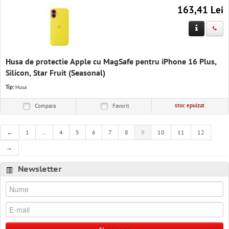
163,41 Lei
Husa de protectie Apple cu MagSafe pentru iPhone 16 Plus,
Silicon, Star Fruit (Seasonal)
Tip:
Husa
stoc epuizat
Compara
Favorit
←
1
...
4
5
6
7
8
9
10
11
12
→
Newsletter