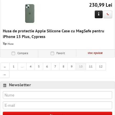
230,99 Lei
Husa de protectie Apple Silicone Case cu MagSafe pentru
iPhone 15 Plus, Cypress
Tip:
Husa
stoc epuizat
Compara
Favorit
←
1
...
4
5
6
7
8
9
10
11
12
→
Newsletter