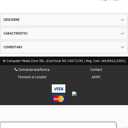
DESCRIERE
CARACTERISTICI
COMENTARII
© Computer Media Zone SRL. (Cod fiscal RO 14872190 / Reg. Com. J40/8862/2002)
Comanda telefonica
Contact
Termeni si conditii
ANPC