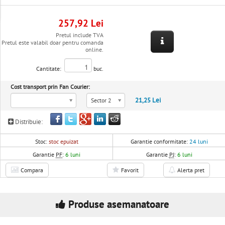
257,92 Lei
Pretul include TVA
Pretul este valabil doar pentru comanda
online.
Cantitate:
buc.
Cost transport prin Fan Courier:
21,25 Lei
Sector 2
Distribuie:
Stoc:
stoc epuizat
Garantie conformitate:
24 luni
Garantie
PF
:
6 luni
Garantie
PJ
:
6 luni
Compara
Favorit
Alerta pret
Produse asemanatoare