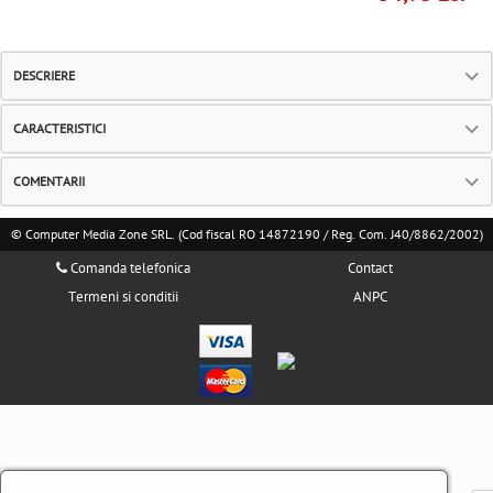
DESCRIERE
CARACTERISTICI
COMENTARII
© Computer Media Zone SRL. (Cod fiscal RO 14872190 / Reg. Com. J40/8862/2002)
Comanda telefonica
Contact
Termeni si conditii
ANPC