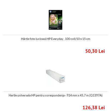
Hârtie foto lucioasă HP Everyday , 100 coli/10 x 15 cm
50,30 Lei
Hartie universala HP pentru corespondenţa - 914 mm x 45,7 m (Q1397A)
126,38 Lei