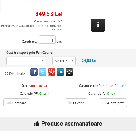
849,53 Lei
Pretul include TVA
Pretul este valabil doar pentru comanda
online.
Cantitate:
buc.
Cost transport prin Fan Courier:
24,88 Lei
Sector 2
Distribuie:
Stoc:
stoc epuizat
Garantie conformitate:
24 luni
Garantie
PF
:
0 luni
Garantie
PJ
:
0 luni
Compara
Favorit
Alerta pret
Produse asemanatoare