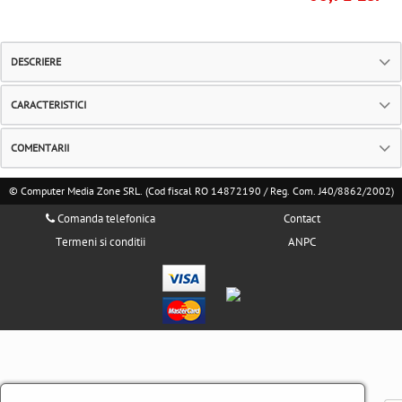
DESCRIERE
CARACTERISTICI
COMENTARII
© Computer Media Zone SRL. (Cod fiscal RO 14872190 / Reg. Com. J40/8862/2002)
Comanda telefonica
Contact
Termeni si conditii
ANPC