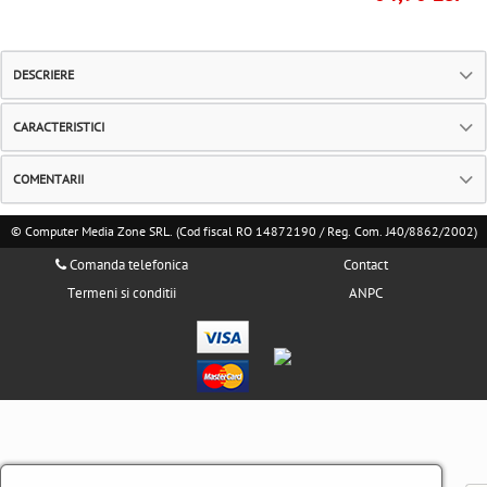
DESCRIERE
CARACTERISTICI
COMENTARII
© Computer Media Zone SRL. (Cod fiscal RO 14872190 / Reg. Com. J40/8862/2002)
Comanda telefonica
Contact
Termeni si conditii
ANPC