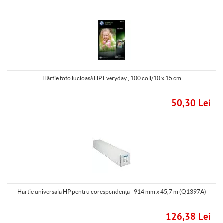
Hârtie foto lucioasă HP Everyday , 100 coli/10 x 15 cm
50,30 Lei
Hartie universala HP pentru corespondenţa - 914 mm x 45,7 m (Q1397A)
126,38 Lei