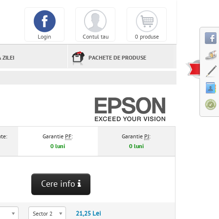
Login
Contul tau
0 produse
 ZILEI
PACHETE DE PRODUSE
te:
Garantie
PF
:
Garantie
PJ
:
0 luni
0 luni
Cere info
21,25 Lei
Sector 2