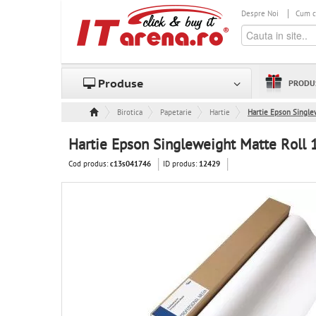
Despre Noi
Cum 
Produse
PRODU
Birotica
Papetarie
Hartie
Hartie Epson Single
Hartie Epson Singleweight Matte Roll 
Cod produs:
ID produs:
c13s041746
12429