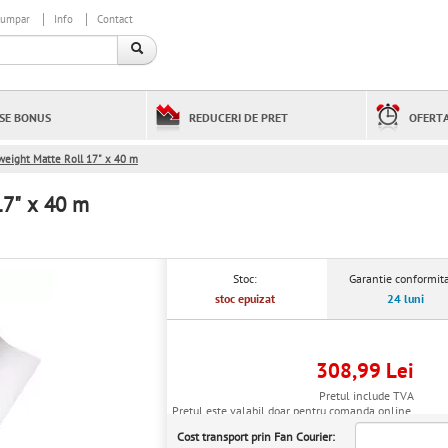
cumpar
Info
Contact
SE BONUS
REDUCERI DE PRET
OFERTA
weight Matte Roll 17" x 40 m
17" x 40 m
Stoc:
Garantie conformita
stoc epuizat
24 luni
308,99 Lei
Pretul include TVA
Pretul este valabil doar pentru comanda online.
Cost transport prin Fan Courier: