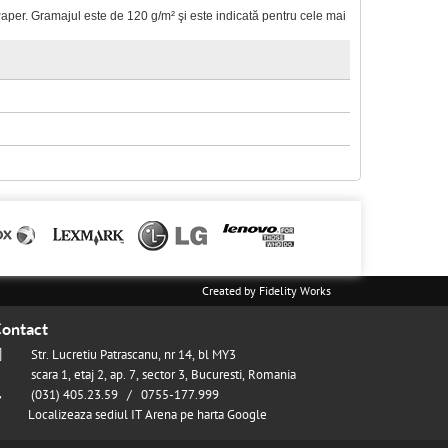
Paper. Gramajul este de 120 g/m² şi este indicată pentru cele mai
Created by
Fidelity Works
ontact
Str. Lucretiu Patrascanu, nr 14, bl MY3
scara 1, etaj 2, ap. 7, sector 3, Bucuresti, Romania
(031) 405.23.59 / 0755-177.999
Localizeaza sediul IT Arena pe harta Google