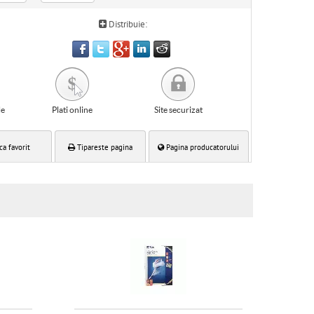
Distribuie:
le
Plati online
Site securizat
ca favorit
Tipareste pagina
Pagina producatorului