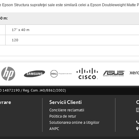
are Epson Structura suprafeţei sale este similară celei a Epson Doubleweight Matte 
40 m:
17" x 40 m
120
l RO 14872190 / Reg. Com. J40/8862/2002)
vrare
Servicii Clienti
C
Conciliere reclamatii
Politica de retur
Solutionarea online a litigiilor
ANPC