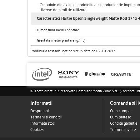
O noutate din extinsul portofoliu al suporturilor de imprim
diverse domenii de utilizare.
Caracteristici Hartie Epson Singleweight Matte Roll 17" x 
Dimensiuni mediu printare
Greutate mediu printare (g/mp)
Produsul a fost adaugat pe site in data de 02.10.2013
© Toate drepturile rezervate Computer Media Zone SRL. (Cod fisca
Informatii
Comanda si li
Despre noi
Cum cumpar
Termeni si conditii
Cum platesc
Informatii stoc
Conditii garantie
Cookies
Termeni livrare