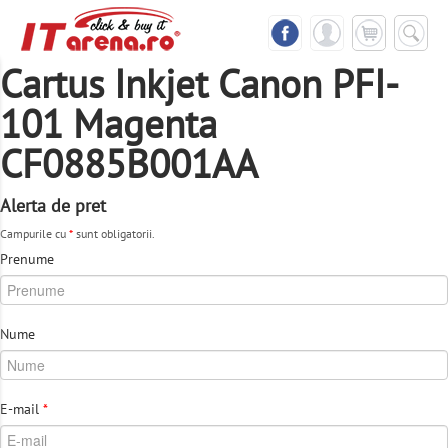
Cartus Inkjet Canon PFI-
101 Magenta
CF0885B001AA
Alerta de pret
Campurile cu
*
sunt obligatorii.
Prenume
Nume
E-mail
*