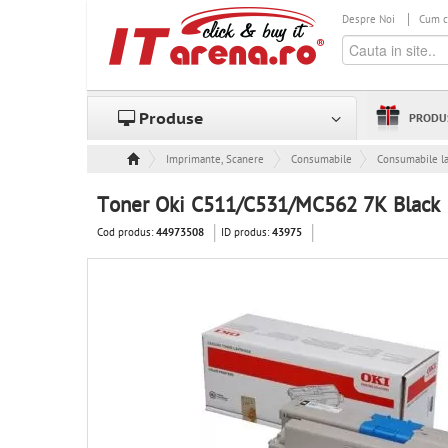
Despre Noi
Cum 
Produse
PRODU
Imprimante, Scanere & Consumabile
Consumabile
Consumabile l
Toner Oki C511/C531/MC562 7K Black
Cod produs:
ID produs:
44973508
43975