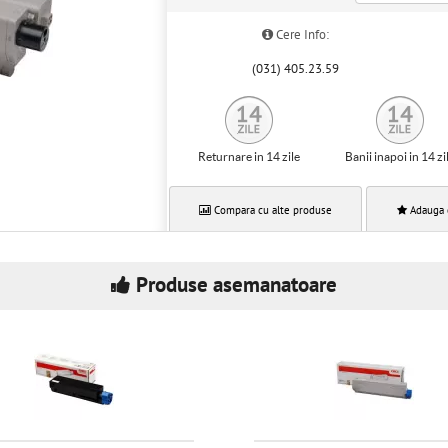
Cere Info:
(031) 405.23.59
Returnare in 14 zile
Banii inapoi in 14 zi
Compara cu alte produse
Adauga 
Produse asemanatoare