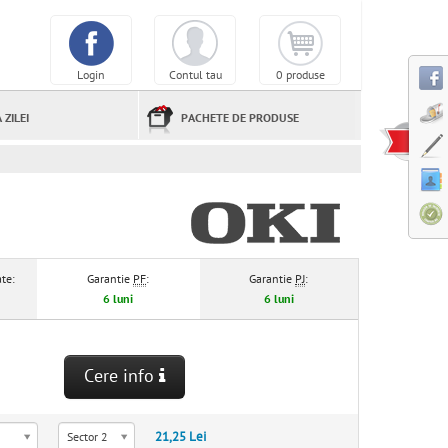
Login
Contul tau
0 produse
 ZILEI
PACHETE DE PRODUSE
te:
Garantie
PF
:
Garantie
PJ
:
6 luni
6 luni
Cere info
21,25 Lei
Sector 2