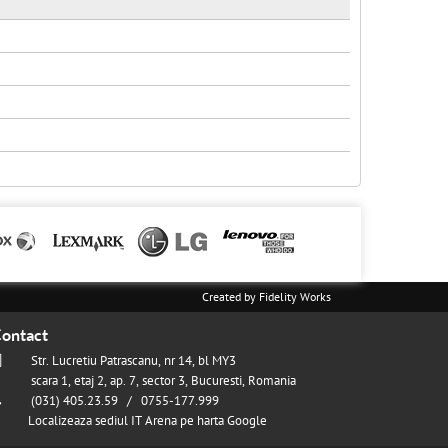
Created by
Fidelity Works
ontact
Str. Lucretiu Patrascanu, nr 14, bl MY3
scara 1, etaj 2, ap. 7, sector 3, Bucuresti, Romania
(031) 405.23.59 / 0755-177.999
Localizeaza sediul IT Arena pe harta Google