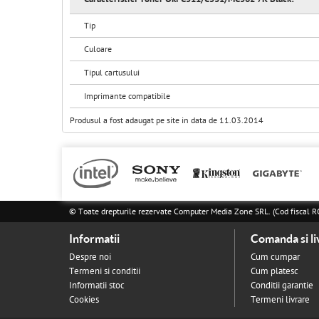
Tip
Culoare
Tipul cartusului
Imprimante compatibile
Produsul a fost adaugat pe site in data de 11.03.2014
© Toate drepturile rezervate Computer Media Zone SRL. (Cod fisca
Informatii
Comanda si li
Despre noi
Cum cumpar
Termeni si conditii
Cum platesc
Informatii stoc
Conditii garantie
Cookies
Termeni livrare