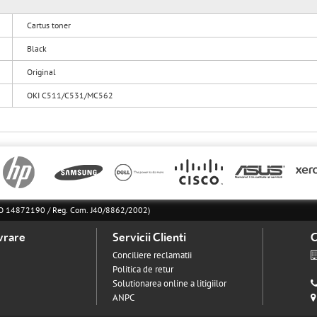
Cartus toner
Black
Original
OKI C511/C531/MC562
l RO 14872190 / Reg. Com. J40/8862/2002)
vrare
Servicii Clienti
C
Conciliere reclamatii
Politica de retur
Solutionarea online a litigiilor
ANPC