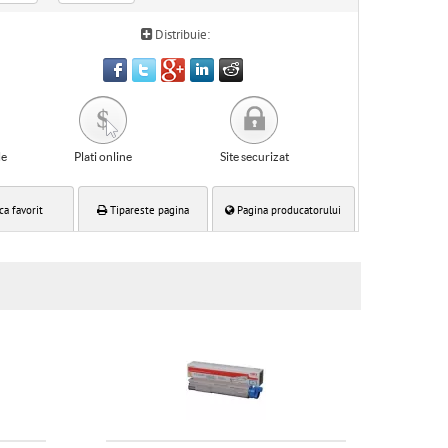
Distribuie:
le
Plati online
Site securizat
ca favorit
Tipareste pagina
Pagina producatorului