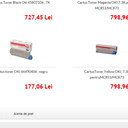
us Toner Black Oki 45807106 , 7K
Cartus Toner Magenta OKI 7.3K,
MC853/MC873
727,45 Lei
798,96
tus toner OKI 46490404 , negru
CartusToner Yellow OKI, 7.3
pentruMC853/MC873
177,06 Lei
798,96
Alerta de pret