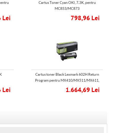
pentru
Cartus Toner Cyan OKI, 7.3K, pentru
MC853/MC873
 Lei
798,96 Lei
K
Cartus toner Black Lexmark 602H Return
Program pentru MX410/MX511/MX611,
10K
 Lei
1.664,69 Lei