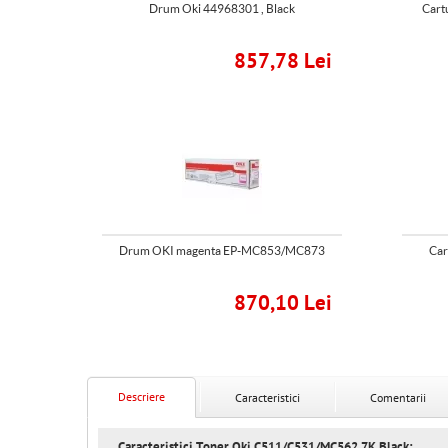
Drum Oki 44968301 , Black
Cart
857,78 Lei
Drum OKI magenta EP-MC853/MC873
Car
870,10 Lei
Descriere
Caracteristici
Comentarii
Caracteristici Toner Oki C511/C531/MC562 7K Black: