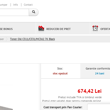
cumpar
Info
Contact
SE BONUS
REDUCERI DE PRET
OFERTA
aser
Toner Oki C511/C531/MC562 7K Black
Stoc:
Garantie conformita
stoc epuizat
24 luni
674,42 Lei
Pretul include TVA si timbrul verde
Pretul este valabil doar pentru comanda online.
Cost transport prin Fan Courier: