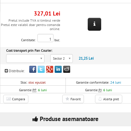
327,01 Lei
Pretul include TVA si timbrul verde
Pretul este valabil doar pentru comanda
online.
Cantitate:
buc.
Cost transport prin Fan Courier:
21,25 Lei
Sector 2
Distribuie:
Stoc:
stoc epuizat
Garantie conformitate:
24 luni
Garantie
PF
:
6 luni
Garantie
PJ
:
6 luni
Compara
Favorit
Alerta pret
Produse asemanatoare