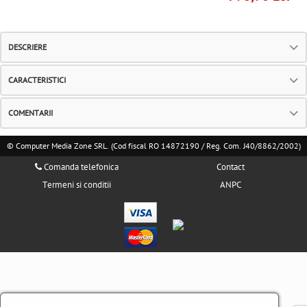
DESCRIERE
CARACTERISTICI
COMENTARII
© Computer Media Zone SRL. (Cod fiscal RO 14872190 / Reg. Com. J40/8862/2002)
Comanda telefonica
Contact
Termeni si conditii
ANPC