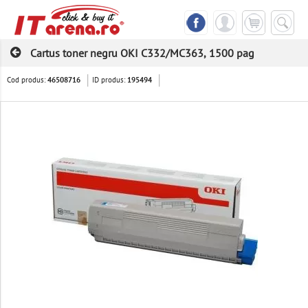
Cartus toner negru OKI C332/MC363, 1500 pag
Cod produs:
ID produs:
46508716
195494