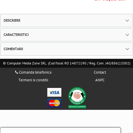
DESCRIERE
CARACTERISTICI
COMENTARII
© Computer Media Zone SRL. (Cod fiscal RO 14872190 / Reg. Com. J40/8862/2002)
Comanda telefonica
Contact
Termeni si conditii
ANPC