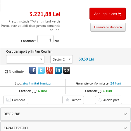
3.221,88 Lei
Adauga in cos
Pretul include TVA si timbrul verde
Pretul este valabil doar pentru comanda
Comanda telefonica
online.
Cantitate:
buc.
Cost transport prin Fan Courier:
30,30 Lei
Sector 2
Distribuie:
Stoc:
stoc limitat furnizor
Garantie conformitate:
24 luni
Garantie
PF
:
6 luni
Garantie
PJ
:
6 luni
Compara
Favorit
Alerta pret
DESCRIERE
CARACTERISTICI