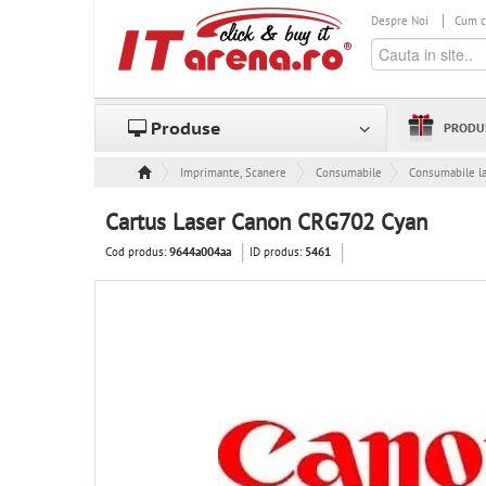
Despre Noi
Cum 
Produse
PRODU
Imprimante, Scanere & Consumabile
Consumabile
Consumabile l
Cartus Laser Canon CRG702 Cyan
Cod produs:
ID produs:
9644a004aa
5461