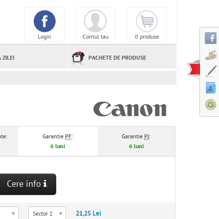
Login
Contul tau
0 produse
 ZILEI
PACHETE DE PRODUSE
te:
Garantie
PF
:
Garantie
PJ
:
6 luni
6 luni
Cere info
21,25 Lei
Sector 2