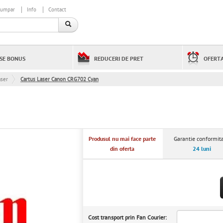
cumpar
Info
Contact
SE BONUS
REDUCERI DE PRET
OFERTA
aser
Cartus Laser Canon CRG702 Cyan
Produsul nu mai face parte
Garantie conformita
din oferta
24 luni
Cost transport prin Fan Courier: