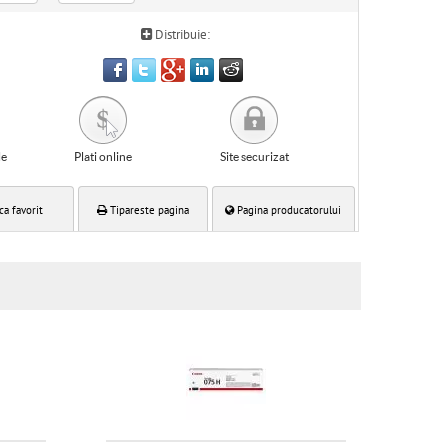
Distribuie:
le
Plati online
Site securizat
ca favorit
Tipareste pagina
Pagina producatorului