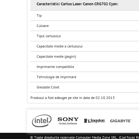
Caracteristici Cartus Laser Canon CRG702 Cyan:
Tip
Culoare
Tipul cartusului
Capacitate medie a cartusului
Capacitate medie (pagini)
Imprimante compatibile
Tehnologie de imprimare
Greutate Colet
Produsul a fost adaugat pe site in data de 02.10.2013
© Toate drepturile rezervate Computer Media Zone SRL. (Cod fisca