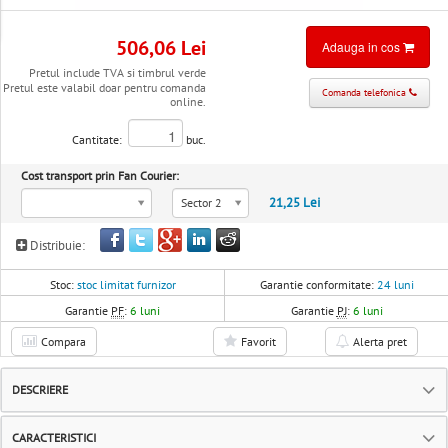
506,06 Lei
Adauga in cos
Pretul include TVA si timbrul verde
Pretul este valabil doar pentru comanda
Comanda telefonica
online.
Cantitate:
buc.
Cost transport prin Fan Courier:
21,25 Lei
Sector 2
Distribuie:
Stoc:
stoc limitat furnizor
Garantie conformitate:
24 luni
Garantie
PF
:
6 luni
Garantie
PJ
:
6 luni
Compara
Favorit
Alerta pret
DESCRIERE
CARACTERISTICI