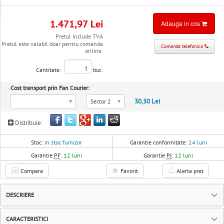
1.471,97 Lei
Adauga in cos
Pretul include TVA
Pretul este valabil doar pentru comanda
Comanda telefonica
online.
Cantitate:
buc.
Cost transport prin Fan Courier:
30,30 Lei
Sector 2
Distribuie:
Stoc:
in stoc furnizor
Garantie conformitate:
24 luni
Garantie
PF
:
12 luni
Garantie
PJ
:
12 luni
Compara
Favorit
Alerta pret
DESCRIERE
CARACTERISTICI