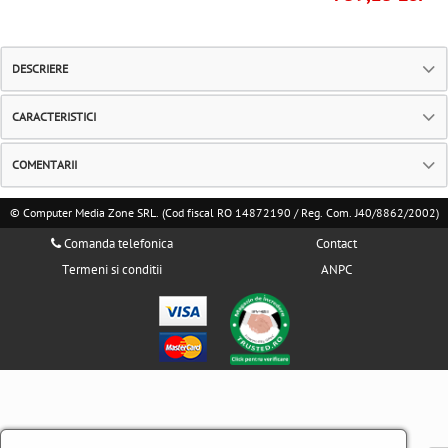
DESCRIERE
CARACTERISTICI
COMENTARII
© Computer Media Zone SRL. (Cod fiscal RO 14872190 / Reg. Com. J40/8862/2002)
Comanda telefonica
Contact
Termeni si conditii
ANPC