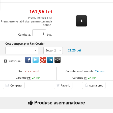
161,96 Lei
Pretul include TVA
Pretul este valabil doar pentru comanda
online.
Cantitate:
buc.
Cost transport prin Fan Courier:
21,25 Lei
Sector 2
Distribuie:
Stoc:
stoc epuizat
Garantie conformitate:
24 luni
Garantie
PF
:
24 luni
Garantie
PJ
:
24 luni
Compara
Favorit
Alerta pret
Produse asemanatoare