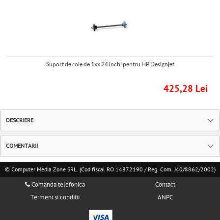
Suport de role de 1xx 24 inchi pentru HP Designjet
425,28 Lei
DESCRIERE
COMENTARII
© Computer Media Zone SRL. (Cod fiscal RO 14872190 / Reg. Com. J40/8862/2002)
Comanda telefonica
Contact
Termeni si conditii
ANPC