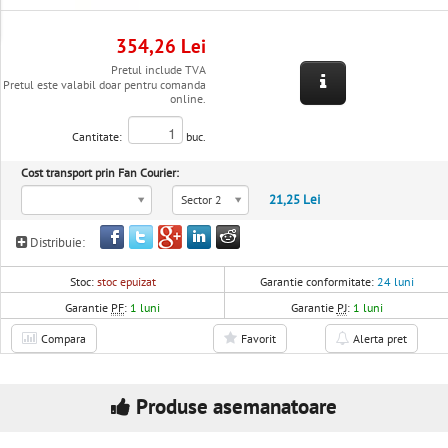
354,26 Lei
Pretul include TVA
Pretul este valabil doar pentru comanda
online.
Cantitate:
buc.
Cost transport prin Fan Courier:
21,25 Lei
Sector 2
Distribuie:
Stoc:
stoc epuizat
Garantie conformitate:
24 luni
Garantie
PF
:
1 luni
Garantie
PJ
:
1 luni
Compara
Favorit
Alerta pret
Produse asemanatoare