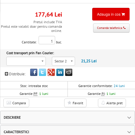
177,64 Lei
Adauga in cos
Pretul include TVA
Pretul este valabil doar pentru comanda
Comanda telefonica
online.
Cantitate:
buc.
Cost transport prin Fan Courier:
21,25 Lei
Sector 2
Distribuie:
Stoc:
intreaba stoc
Garantie conformitate:
24 luni
Garantie
PF
:
1 luni
Garantie
PJ
:
1 luni
Compara
Favorit
Alerta pret
DESCRIERE
CARACTERISTICI