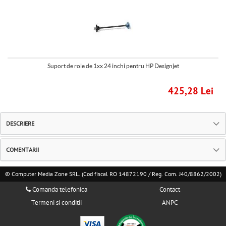
Suport de role de 1xx 24 inchi pentru HP Designjet
425,28 Lei
DESCRIERE
COMENTARII
© Computer Media Zone SRL. (Cod fiscal RO 14872190 / Reg. Com. J40/8862/2002)
Comanda telefonica
Contact
Termeni si conditii
ANPC