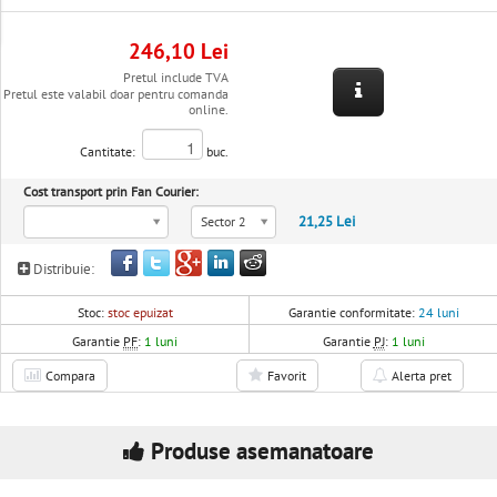
246,10 Lei
Pretul include TVA
Pretul este valabil doar pentru comanda
online.
Cantitate:
buc.
Cost transport prin Fan Courier:
21,25 Lei
Sector 2
Distribuie:
Stoc:
stoc epuizat
Garantie conformitate:
24 luni
Garantie
PF
:
1 luni
Garantie
PJ
:
1 luni
Compara
Favorit
Alerta pret
Produse asemanatoare