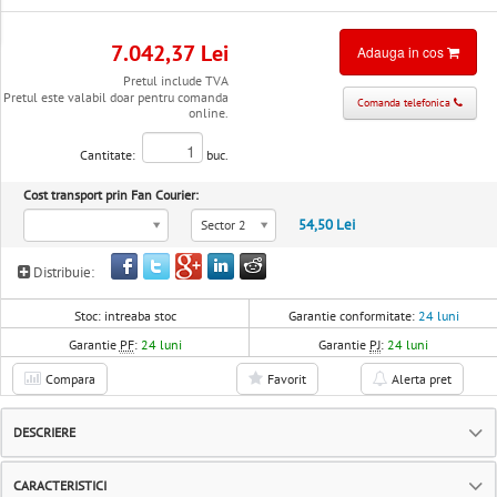
7.042,37 Lei
Adauga in cos
Pretul include TVA
Pretul este valabil doar pentru comanda
Comanda telefonica
online.
Cantitate:
buc.
Cost transport prin Fan Courier:
54,50 Lei
Sector 2
Distribuie:
Stoc:
intreaba stoc
Garantie conformitate:
24 luni
Garantie
PF
:
24 luni
Garantie
PJ
:
24 luni
Compara
Favorit
Alerta pret
DESCRIERE
CARACTERISTICI