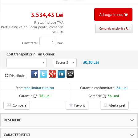
3.534,43 Lei
Adauga in cos
Pretul include TVA
Pretul este valabil doar pentru comanda
Comanda telefonica
online.
Cantitate:
buc.
Cost transport prin Fan Courier:
30,30 Lei
Sector 2
Distribuie:
Stoc:
stoc limitat furnizor
Garantie conformitate:
24 luni
Garantie
PF
:
36 luni
Garantie
PJ
:
36 luni
Compara
Favorit
Alerta pret
DESCRIERE
CARACTERISTICI