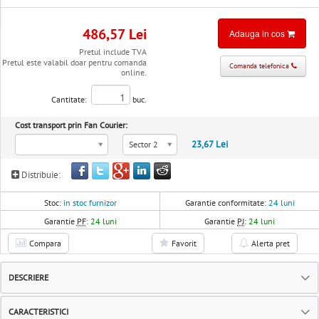
486,57 Lei
Adauga in cos
Pretul include TVA
Pretul este valabil doar pentru comanda
Comanda telefonica
online.
Cantitate:
buc.
Cost transport prin Fan Courier:
23,67 Lei
Sector 2
Distribuie:
Stoc:
in stoc furnizor
Garantie conformitate:
24 luni
Garantie
PF
:
24 luni
Garantie
PJ
:
24 luni
Compara
Favorit
Alerta pret
DESCRIERE
CARACTERISTICI