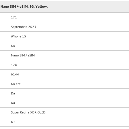
, Nano SIM + eSIM, 5G, Yellow:
171
Septembrie 2023
iPhone 15
Nu
Nano SIM / eSIM
128
6144
Nu are
Da
Da
Super Retina XDR OLED
6.1