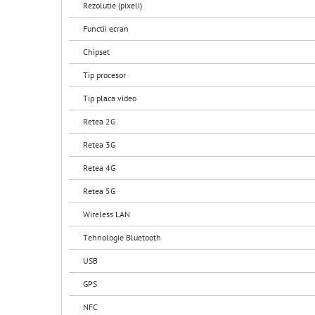
Rezolutie (pixeli)
Functii ecran
Chipset
Tip procesor
Tip placa video
Retea 2G
Retea 3G
Retea 4G
Retea 5G
Wireless LAN
Tehnologie Bluetooth
USB
GPS
NFC