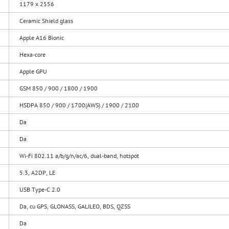
1179 x 2556
Ceramic Shield glass
Apple A16 Bionic
Hexa-core
Apple GPU
GSM 850 / 900 / 1800 / 1900
HSDPA 850 / 900 / 1700(AWS) / 1900 / 2100
Da
Da
Wi-Fi 802.11 a/b/g/n/ac/6, dual-band, hotspot
5.3, A2DP, LE
USB Type-C 2.0
Da, cu GPS, GLONASS, GALILEO, BDS, QZSS
Da