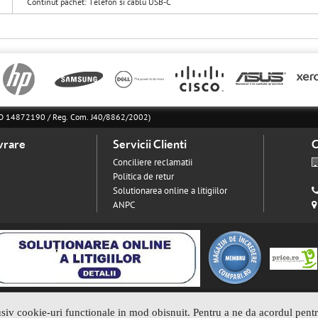
Continut pachet: Telefon si cablu USB-C
l RO 14872190 / Reg. Com. J40/8862/2002)
vrare
Servicii Clienti
C
Conciliere reclamatii
Politica de retur
Solutionarea online a litigiilor
ANPC
usiv cookie-uri functionale in mod obisnuit. Pentru a ne da acordul pent