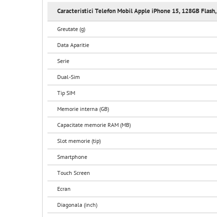
Caracteristici Telefon Mobil Apple iPhone 15, 128GB Flash
Greutate (g)
Data Aparitie
Serie
Dual-Sim
Tip SIM
Memorie interna (GB)
Capacitate memorie RAM (MB)
Slot memorie (tip)
Smartphone
Touch Screen
Ecran
Diagonala (inch)