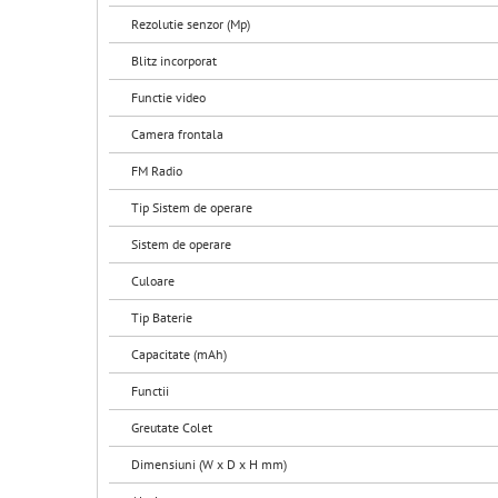
Rezolutie senzor (Mp)
Blitz incorporat
Functie video
Camera frontala
FM Radio
Tip Sistem de operare
Sistem de operare
Culoare
Tip Baterie
Capacitate (mAh)
Functii
Greutate Colet
Dimensiuni (W x D x H mm)