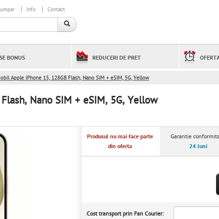
cumpar
Info
Contact
SE BONUS
REDUCERI DE PRET
OFERTA
obil Apple iPhone 15, 128GB Flash, Nano SIM + eSIM, 5G, Yellow
Flash, Nano SIM + eSIM, 5G, Yellow
Produsul nu mai face parte
Garantie conformita
din oferta
24 luni
Cost transport prin Fan Courier: