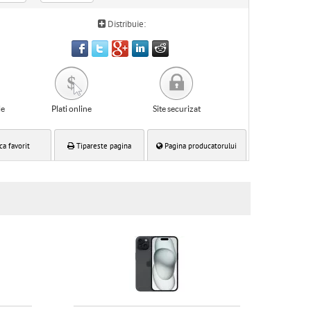
Distribuie:
le
Plati online
Site securizat
ca favorit
Tipareste pagina
Pagina producatorului