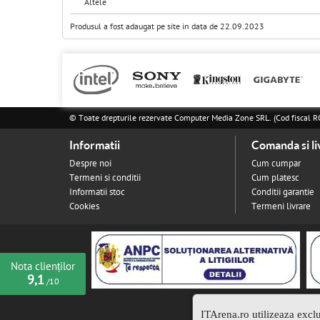
Altele
Produsul a fost adaugat pe site in data de 22.09.2023
© Toate drepturile rezervate Computer Media Zone SRL. (Cod fisca
Informatii
Comanda si li
Despre noi
Cum cumpar
Termeni si conditii
Cum platesc
Informatii stoc
Conditii garantie
Cookies
Termeni livrare
Nota clienților
9,1
/10
ITArena.ro utilizeaza excl