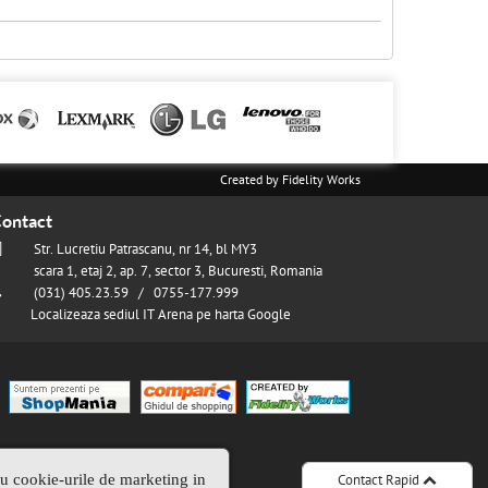
Created by
Fidelity Works
ontact
Str. Lucretiu Patrascanu, nr 14, bl MY3
scara 1, etaj 2, ap. 7, sector 3, Bucuresti, Romania
(031) 405.23.59 / 0755-177.999
Localizeaza sediul IT Arena pe harta Google
ru cookie-urile de marketing in
Contact Rapid