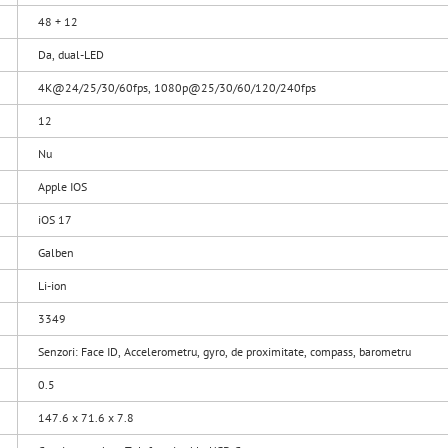
48 + 12
Da, dual-LED
4K@24/25/30/60fps, 1080p@25/30/60/120/240fps
12
Nu
Apple IOS
iOS 17
Galben
Li-ion
3349
Senzori: Face ID, Accelerometru, gyro, de proximitate, compass, barometru
0.5
147.6 x 71.6 x 7.8