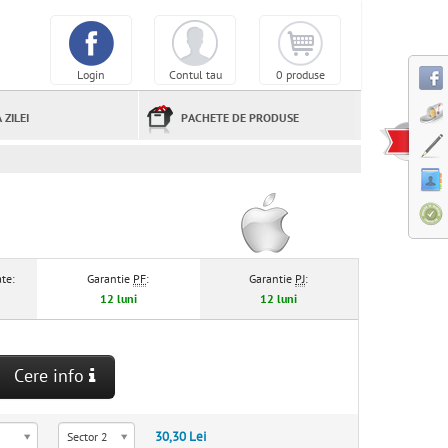
Login
Contul tau
0 produse
 ZILEI
PACHETE DE PRODUSE
te:
Garantie
PF
:
Garantie
PJ
:
12 luni
12 luni
Cere info
30,30 Lei
Sector 2