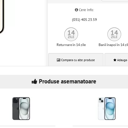
Cere Info:
(031) 405.23.59
Returnare in 14 zile
Banii inapoi in 14 zi
Compara cu alte produse
Adauga 
Produse asemanatoare