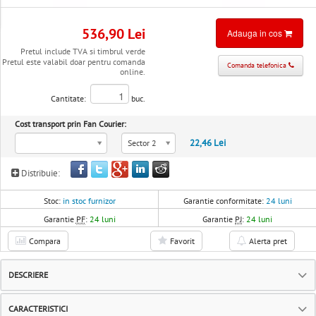
536,90 Lei
Adauga in cos
Pretul include TVA si timbrul verde
Pretul este valabil doar pentru comanda
Comanda telefonica
online.
Cantitate:
buc.
Cost transport prin Fan Courier:
22,46 Lei
Sector 2
Distribuie:
Stoc:
in stoc furnizor
Garantie conformitate:
24 luni
Garantie
PF
:
24 luni
Garantie
PJ
:
24 luni
Compara
Favorit
Alerta pret
DESCRIERE
CARACTERISTICI