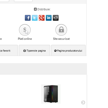
Distribuie:
le
Plati online
Site securizat
ca favorit
Tipareste pagina
Pagina producatorului