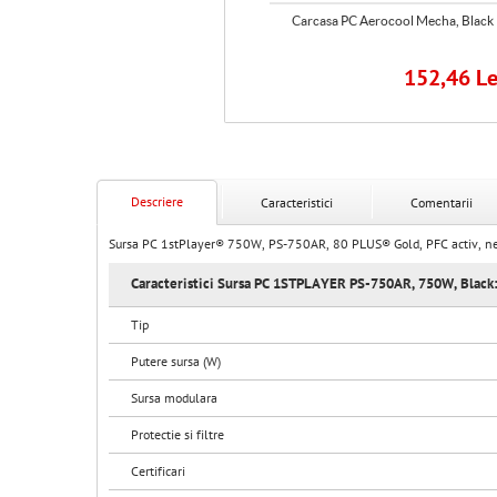
Carcasa PC Aerocool Cylon, Black
Carcasa PC Aerocool Mecha, Black
179,62 Lei
152,46 Le
Descriere
Caracteristici
Comentarii
Sursa PC 1stPlayer® 750W, PS-750AR, 80 PLUS® Gold, PFC activ, n
Caracteristici Sursa PC 1STPLAYER PS-750AR, 750W, Black
Tip
Putere sursa (W)
Sursa modulara
Protectie si filtre
Certificari