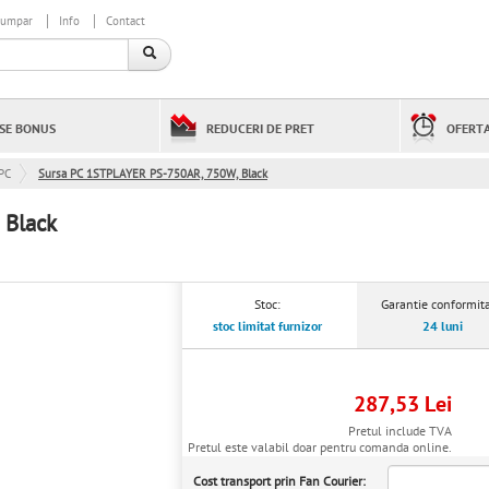
cumpar
Info
Contact
SE BONUS
REDUCERI DE PRET
OFERTA
PC
Sursa PC 1STPLAYER PS-750AR, 750W, Black
 Black
Stoc:
Garantie conformita
stoc limitat furnizor
24 luni
287,53 Lei
Pretul include TVA
Pretul este valabil doar pentru comanda online.
Cost transport prin Fan Courier: