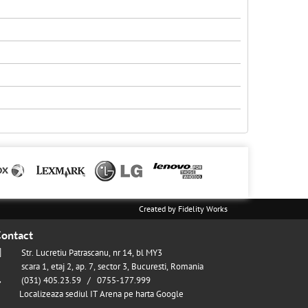
Created by
Fidelity Works
ontact
Str. Lucretiu Patrascanu, nr 14, bl MY3
scara 1, etaj 2, ap. 7, sector 3, Bucuresti, Romania
(031) 405.23.59 / 0755-177.999
Localizeaza sediul IT Arena pe harta Google