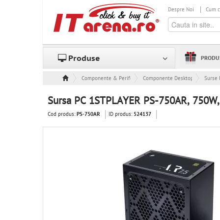
Despre Noi
Cum 
Produse
PRODU
Componente & Periferice
Componente Desktop
Surse 
Sursa PC 1STPLAYER PS-750AR, 750W,
Cod produs:
ID produs:
PS-750AR
524137