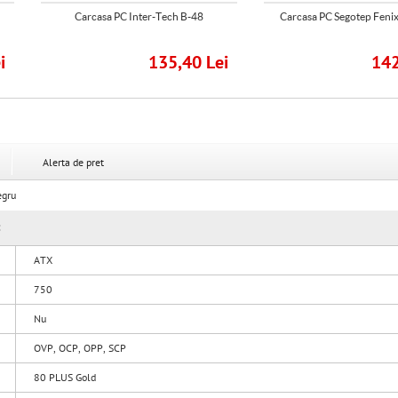
Carcasa PC Inter-Tech B-48
Carcasa PC Segotep Fenix
i
135,40 Lei
142
Alerta de pret
egru
:
ATX
750
Nu
OVP, OCP, OPP, SCP
80 PLUS Gold