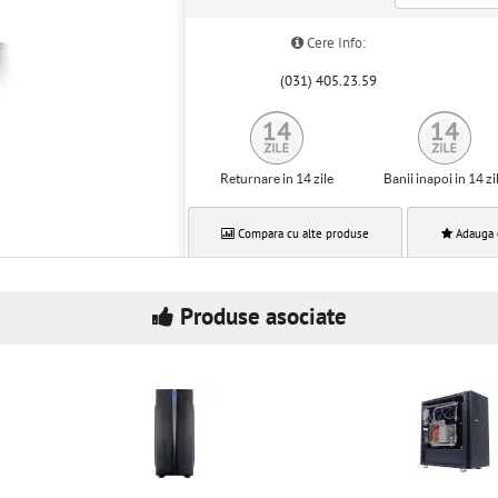
Cere Info:
(031) 405.23.59
Returnare in 14 zile
Banii inapoi in 14 zi
Compara cu alte produse
Adauga 
Produse asociate