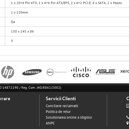
1 x 20+4 Pin ATX, 1 x 4+4 Pin ATX/EPS, 2 x 6+2 PCI-E, 4 x SATA, 2 x Molex
1 x 120mm
Da
150 x 145 x 86
3
l RO 14872190 / Reg. Com. J40/8862/2002)
vrare
Servicii Clienti
C
Conciliere reclamatii
Politica de retur
Solutionarea online a litigiilor
ANPC