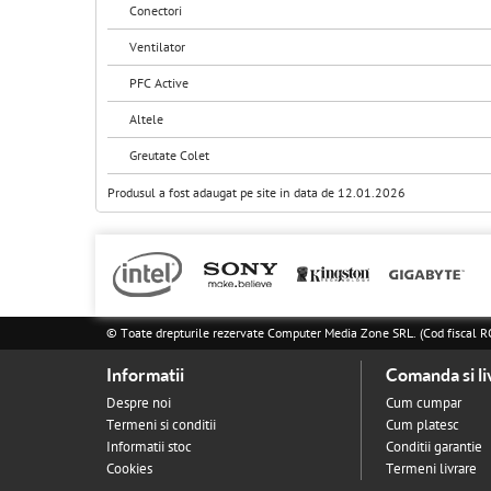
Conectori
Ventilator
PFC Active
Altele
Greutate Colet
Produsul a fost adaugat pe site in data de 12.01.2026
© Toate drepturile rezervate Computer Media Zone SRL. (Cod fisca
Informatii
Comanda si li
Despre noi
Cum cumpar
Termeni si conditii
Cum platesc
Informatii stoc
Conditii garantie
Cookies
Termeni livrare