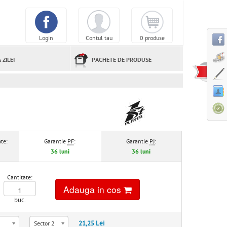
Login
Contul tau
0 produse
 ZILEI
PACHETE DE PRODUSE
te:
Garantie
PF
:
Garantie
PJ
:
36 luni
36 luni
Cantitate:
Adauga in cos
buc.
21,25 Lei
Sector 2