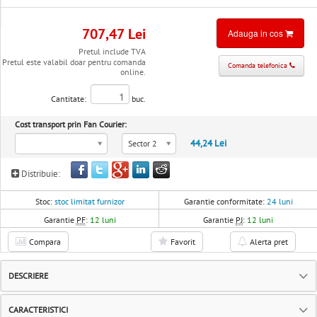
707,47 Lei
Adauga in cos
Pretul include TVA
Pretul este valabil doar pentru comanda
Comanda telefonica
online.
Cantitate:
buc.
Cost transport prin Fan Courier:
44,24 Lei
Sector 2
Distribuie:
Stoc:
stoc limitat furnizor
Garantie conformitate:
24 luni
Garantie
PF
:
12 luni
Garantie
PJ
:
12 luni
Compara
Favorit
Alerta pret
DESCRIERE
CARACTERISTICI