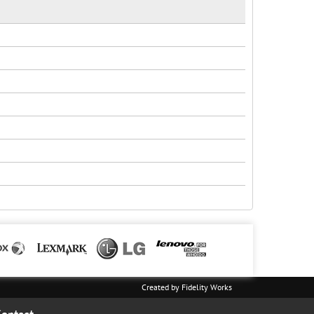
Created by
Fidelity Works
ontact