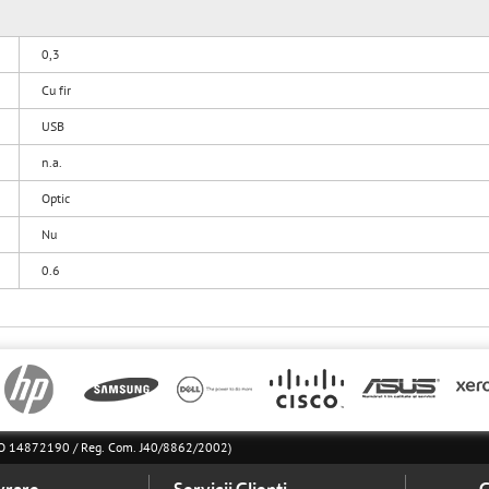
0,3
Cu fir
USB
n.a.
Optic
Nu
0.6
l RO 14872190 / Reg. Com. J40/8862/2002)
vrare
Servicii Clienti
C