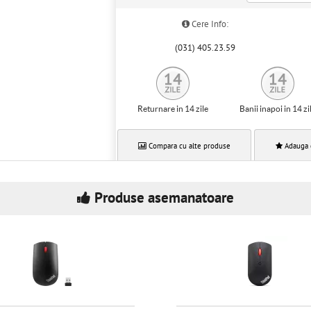
Cere Info:
(031) 405.23.59
Returnare in 14 zile
Banii inapoi in 14 zi
Compara cu alte produse
Adauga 
Produse asemanatoare