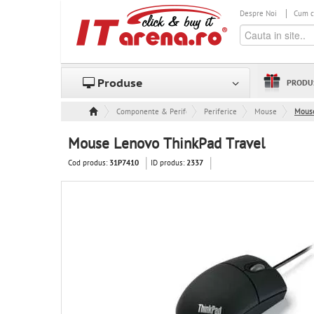
Despre Noi
Cum 
Produse
PRODU
Componente & Periferice
Periferice
Mouse
Mouse
Mouse Lenovo ThinkPad Travel
Cod produs:
ID produs:
31P7410
2337