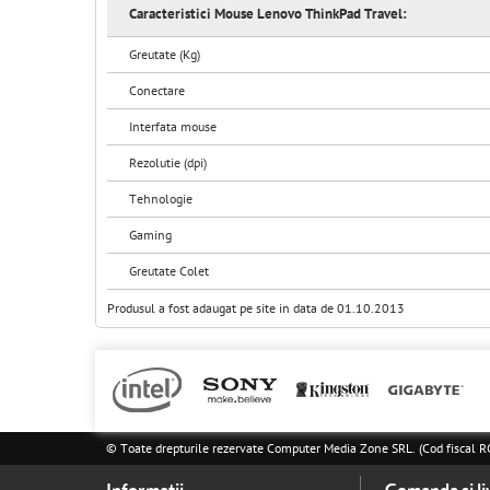
Caracteristici Mouse Lenovo ThinkPad Travel:
Greutate (Kg)
Conectare
Interfata mouse
Rezolutie (dpi)
Tehnologie
Gaming
Greutate Colet
Produsul a fost adaugat pe site in data de 01.10.2013
© Toate drepturile rezervate Computer Media Zone SRL. (Cod fisca
Informatii
Comanda si li