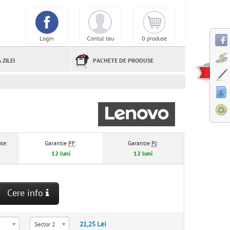
Login
Contul tau
0 produse
 ZILEI
PACHETE DE PRODUSE
te:
Garantie
PF
:
Garantie
PJ
:
12 luni
12 luni
Cere info
21,25 Lei
Sector 2