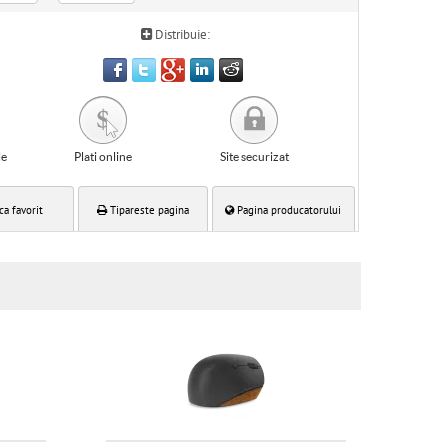
Distribuie:
le
Plati online
Site securizat
ca favorit
Tipareste pagina
Pagina producatorului