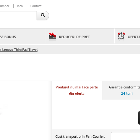
cumpar
Info
Contact
SE BONUS
REDUCERI DE PRET
OFERTA
 Lenovo ThinkPad Travel
Produsul nu mai face parte
Garantie conformita
din oferta
24 luni
Cost transport prin Fan Courier: