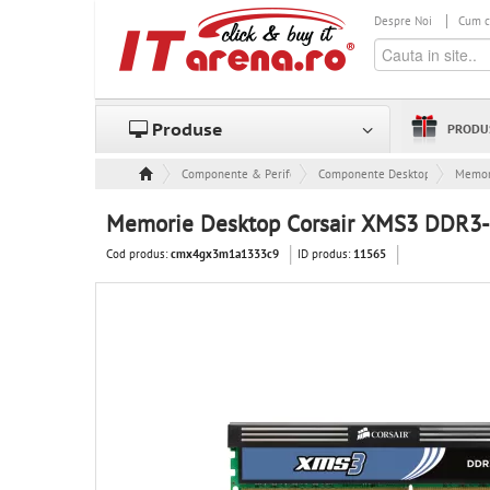
Despre Noi
Cum 
Produse
PRODU
Componente & Periferice
Componente Desktop
Memor
Memorie Desktop Corsair XMS3 DDR3-
Cod produs:
ID produs:
cmx4gx3m1a1333c9
11565