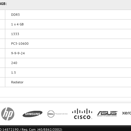
4GB:
DDR3
1 x 4 GB
1333
PC3-10600
9-9-9-24
240
1.5
Radiator
l RO 14872190 / Reg. Com. J40/8862/2002)