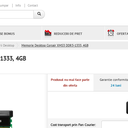
cumpar
Info
Contact
SE BONUS
REDUCERI DE PRET
OFERTA
ii Desktop
Memorie Desktop Corsair XMS3 DDR3-1333, 4GB
1333, 4GB
Produsul nu mai face parte
Garantie conformita
din oferta
24 luni
Cost transport prin Fan Courier: