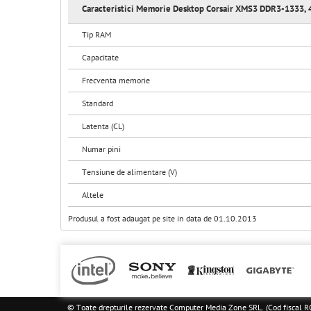
Caracteristici Memorie Desktop Corsair XMS3 DDR3-1333, 
Tip RAM
Capacitate
Frecventa memorie
Standard
Latenta (CL)
Numar pini
Tensiune de alimentare (V)
Altele
Produsul a fost adaugat pe site in data de 01.10.2013
© Toate drepturile rezervate Computer Media Zone SRL. (Cod fisca