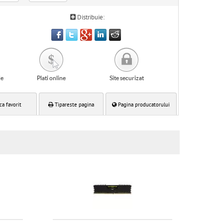
Distribuie:
le
Plati online
Site securizat
ca favorit
Tipareste pagina
Pagina producatorului