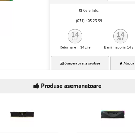
Cere Info:
(031) 405.23.59
Returnare in 14 zile
Banii inapoi in 14 zi
Compara cu alte produse
Adauga 
Produse asemanatoare