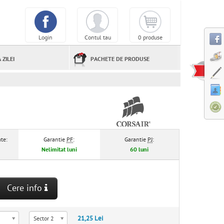
Login
Contul tau
0 produse
 ZILEI
PACHETE DE PRODUSE
te:
Garantie
PF
:
Garantie
PJ
:
Nelimitat luni
60 luni
Cere info
21,25 Lei
Sector 2