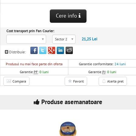
Cere info
Cost transport prin Fan Courier:
21,25 Lei
Sector 2
Distribuie:
Produsul nu mai face parte din oferta
Garantie conformitate:
24 luni
Garantie
PF
:
0 luni
Garantie
PJ
:
0 luni
Compara
Favorit
Alerta pret
Produse asemanatoare