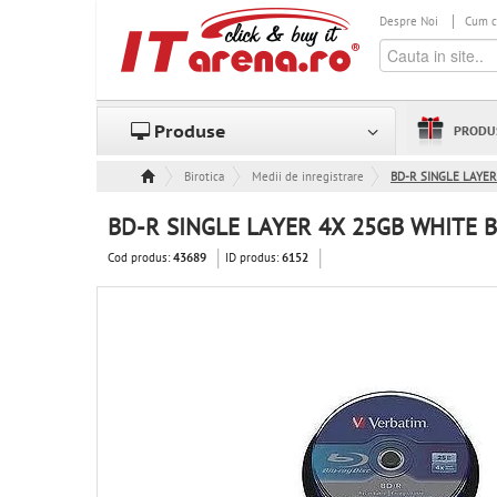
Despre Noi
Cum 
Produse
PRODU
Birotica
Medii de inregistrare - CD, DVD, FDD blank
BD-R SINGLE LAYE
BD-R SINGLE LAYER 4X 25GB WHITE
Cod produs:
ID produs:
43689
6152