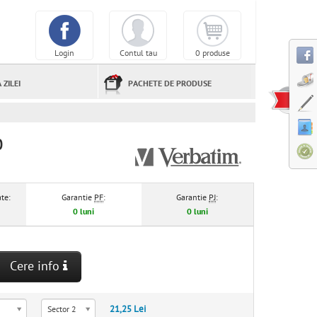
Login
Contul tau
0 produse
 ZILEI
PACHETE DE PRODUSE
0
te:
Garantie
PF
:
Garantie
PJ
:
0 luni
0 luni
Cere info
21,25 Lei
Sector 2