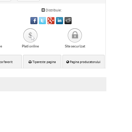
Distribuie:
le
Plati online
Site securizat
ca favorit
Tipareste pagina
Pagina producatorului