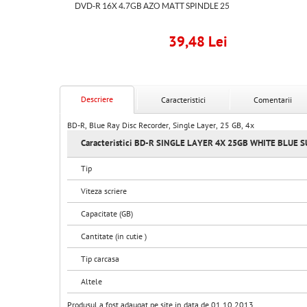
DVD-R 16X 4.7GB AZO MATT SPINDLE 25
39,48 Lei
Descriere
Caracteristici
Comentarii
BD-R, Blue Ray Disc Recorder, Single Layer, 25 GB, 4x
Caracteristici BD-R SINGLE LAYER 4X 25GB WHITE BLUE
Tip
Viteza scriere
Capacitate (GB)
Cantitate (in cutie )
Tip carcasa
Altele
Produsul a fost adaugat pe site in data de 01.10.2013