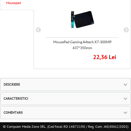
Mousepad
antus v2 Soft Medium
MousePad Gaming A4tech X7-300MP
437*350mm
56,79 Lei
22,36 Lei
DESCRIERE
CARACTERISTICI
COMENTARII
© Computer Media Zone SRL. (Cod fiscal RO 14872190 / Reg. Com. J40/8862/2002)