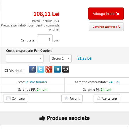
108,11 Lei
Adauga in cos
Pretul include TVA
Pretul este valabil doar pentru comanda
Comanda telefonica
online.
Cantitate:
buc.
Cost transport prin Fan Courier:
21,25 Lei
Sector 2
Distribuie:
Stoc:
in stoc furnizor
Garantie conformitate:
24 luni
Garantie
PF
:
24 luni
Garantie
PJ
:
24 luni
Compara
Favorit
Alerta pret
Produse asociate