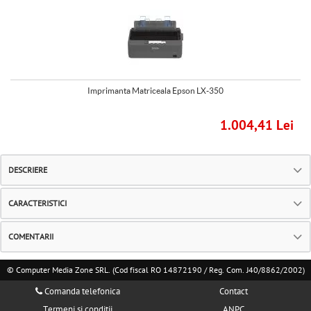
Imprimanta Matriceala Epson LX-350
1.004,41 Lei
DESCRIERE
CARACTERISTICI
COMENTARII
© Computer Media Zone SRL. (Cod fiscal RO 14872190 / Reg. Com. J40/8862/2002)
Comanda telefonica
Contact
Termeni si conditii
ANPC