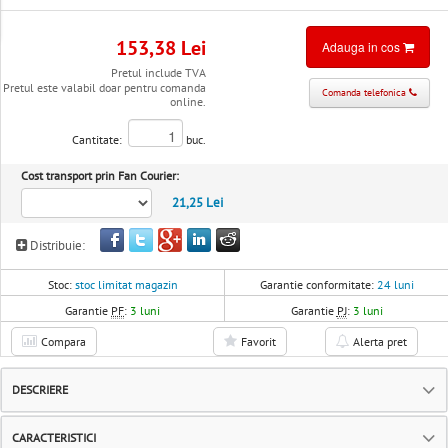
153,38 Lei
Adauga in cos
Pretul include TVA
Pretul este valabil doar pentru comanda
Comanda telefonica
online.
Cantitate:
buc.
Cost transport prin Fan Courier:
21,25 Lei
Distribuie:
Stoc:
stoc limitat magazin
Garantie conformitate:
24 luni
Garantie
PF
:
3 luni
Garantie
PJ
:
3 luni
Compara
Favorit
Alerta pret
DESCRIERE
CARACTERISTICI