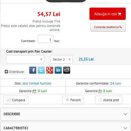
54,37 Lei
Adauga in cos
Pretul include TVA
Pretul este valabil doar pentru comanda
Comanda telefonica
online.
Cantitate:
buc.
Cost transport prin Fan Courier:
21,25 Lei
Sector 2
Distribuie:
Stoc:
stoc limitat furnizor
Garantie conformitate:
24 luni
Garantie
PF
:
0 luni
Garantie
PJ
:
0 luni
Compara
Favorit
Alerta pret
DESCRIERE
CARACTERISTICI