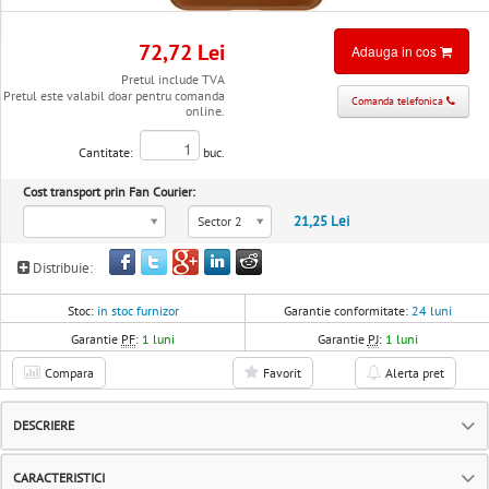
72,72 Lei
Adauga in cos
Pretul include TVA
Pretul este valabil doar pentru comanda
Comanda telefonica
online.
Cantitate:
buc.
Cost transport prin Fan Courier:
21,25 Lei
Sector 2
Distribuie:
Stoc:
in stoc furnizor
Garantie conformitate:
24 luni
Garantie
PF
:
1 luni
Garantie
PJ
:
1 luni
Compara
Favorit
Alerta pret
DESCRIERE
CARACTERISTICI