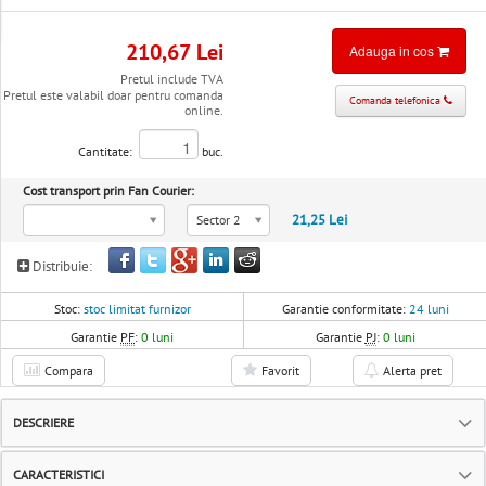
210,67 Lei
Adauga in cos
Pretul include TVA
Pretul este valabil doar pentru comanda
Comanda telefonica
online.
Cantitate:
buc.
Cost transport prin Fan Courier:
21,25 Lei
Sector 2
Distribuie:
Stoc:
stoc limitat furnizor
Garantie conformitate:
24 luni
Garantie
PF
:
0 luni
Garantie
PJ
:
0 luni
Compara
Favorit
Alerta pret
DESCRIERE
CARACTERISTICI